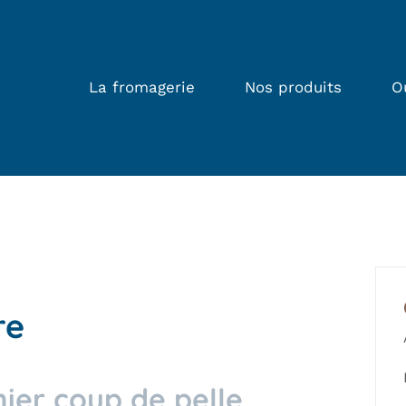
La fromagerie
Nos produits
O
re
ier coup de pelle