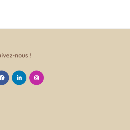
uivez-nous !
cebook
Linkedin
instagram